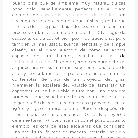
bueno diría que de ambiente muy natural, quizás
boho chic, sencillamente perfecta. Es el claro
ejemplo de
escaleras de caracol de madera
en
vivienda de verano, con un toque rústico y en la que
me puedo imaginar bajando sobre ella con un
precisos kaftan y camino de una cala ;-) La segunda
escalera, es quizás el ejemplo más tradicional pero
también la más usada, blanca, sencilla y de simple
diseño, es el claro ejemplo de cómo se ahorra
espacio en un interior, similar a las
de
fontanotshop.com
.
El tercer ejemplo es pura belleza,
arquitectura en su máximo exponente, una obra de
arte y sencillamente imposible dejar de mirar y
contemplar. Se trata de un proyecto del gran
Niemeyer, la escalera del Palacio de Itamaraty, un
espectacular hall a doble altura con una escalera
principal que sencillamente es pura belleza. Lo
mejor el año de construcción de este proyecto , entre
1960 y 1970, impresionante. Bueno después de
mostrar una de mis debilidades (Oscar Niemeyer) y
dejarme llevar ;-)
continuamos con el post. El cuarto
ejemplo, es otra de esas escaleras que considero
una escultura, forrada en madera, material noble y
con un
delicado y bonito giro, con la perfecta