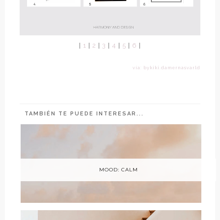
|
1
|
2
|
3
|
4
|
5
|
6
|
vía: bykiki.damernasvarld
TAMBIÉN TE PUEDE INTERESAR...
MOOD: CALM