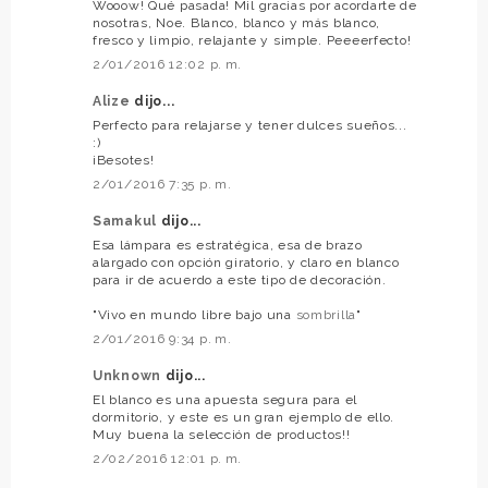
Wooow! Qué pasada! Mil gracias por acordarte de
nosotras, Noe. Blanco, blanco y más blanco,
fresco y limpio, relajante y simple. Peeeerfecto!
2/01/2016 12:02 p. m.
Alize
dijo...
Perfecto para relajarse y tener dulces sueños...
:)
¡Besotes!
2/01/2016 7:35 p. m.
Samakul
dijo...
Esa lámpara es estratégica, esa de brazo
alargado con opción giratorio, y claro en blanco
para ir de acuerdo a este tipo de decoración.
"Vivo en mundo libre bajo una
sombrilla
"
2/01/2016 9:34 p. m.
Unknown
dijo...
El blanco es una apuesta segura para el
dormitorio, y este es un gran ejemplo de ello.
Muy buena la selección de productos!!
2/02/2016 12:01 p. m.