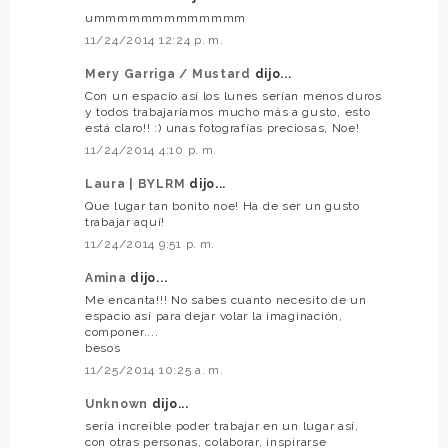
ummmmmmmmmmmmm
11/24/2014 12:24 p. m.
Mery Garriga / Mustard
dijo...
Con un espacio así los lunes serían menos duros
y todos trabajaríamos mucho más a gusto, esto
está claro!! :) unas fotografías preciosas, Noe!
11/24/2014 4:10 p. m.
Laura | BYLRM
dijo...
Que lugar tan bonito noe! Ha de ser un gusto
trabajar aquí!
11/24/2014 9:51 p. m.
Amina
dijo...
Me encanta!!! No sabes cuanto necesito de un
espacio así para dejar volar la imaginación,
componer....
besos
11/25/2014 10:25 a. m.
Unknown
dijo...
sería increíble poder trabajar en un lugar así,
con otras personas, colaborar, inspirarse