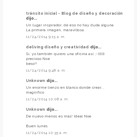
tránsito inicial - Blog de diseño y decoración
dijo...
Un lugar inspirador, de eso no hay duda alguna.
La primera imagen, maravillosa.
11/24/2014 9:15 a. m.
deliving diseño y creatividad
dijo...
Si, yo también quiero una oficina así ;-))))))
precioso Noe
beso!!
11/24/2014 9:48 a. m.
Unknown
dijo...
Un enorme lienzo en blanco donde crear...
magnifico
11/24/2014 10:08 a. m.
Unknown
dijo...
De nuevo menos es más! Ideal Noe
Buen lunes
11/24/2014 10:35 a. m.