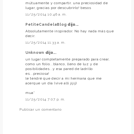
mútuamente y compartir. una preciosidad de
lugar, gracias por descubrirlo! besos
11/25/2014 10:46 a. m.
PetiteCandelaBlog
dijo...
Absolutamente inspirador. No hay nada más que
decir.
11/25/2014 11:33 a. m.
Unknown
dijo...
un lugar completamente preparado para crear,
como un folio...blanco, lleno de luz y de
posibilidades...y esa pared de ladrillo
es...preciosa!
le tendré que decir a mi hermana que me
acerque un día (vive allí jijij)
mua*
11/25/2014 7:07 p. m.
Publicar un comentario