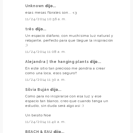
Unknown
dijo...
esas mesas florales son... <3
11/24/2014 10:56 a. m.
três
dijo...
Un espacio diáfano, con muchísima luz natural y
relajante, perfecto para que llegue la inspiración
;)
11/24/2014 11:08 a. m.
Alejandra | the hanging plants
dijo...
En este sitio tan precioso me pondría a crear
como una loca, esos seguro!!
11/24/2014 11:30 a. m.
Silvia Buján
dijo...
Como para no inspirarse con esa luz y ese
espacio tan blanco, creo que cuando tenga un
estudio, sin duda será algo así :)
Un besito Noe
11/24/2014 11:40 a. m.
BEACH & EAU
dijo...