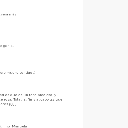
avera más....
e genial!
ocio mucho contigo :)
dad es que es un tono precioso, y
osa. Total, al fin y al cabo las que
es jijijiji
eijinho, Manuela