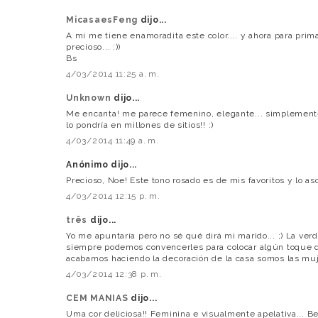
MicasaesFeng
dijo...
A mi me tiene enamoradita este color.... y ahora para prim
precioso... :))
Bs
4/03/2014 11:25 a. m.
Unknown
dijo...
Me encanta! me parece femenino, elegante... simplement
lo pondría en millones de sitios!! :)
4/03/2014 11:49 a. m.
Anónimo dijo...
Precioso, Noe! Este tono rosado es de mis favoritos y lo as
4/03/2014 12:15 p. m.
três
dijo...
Yo me apuntaría pero no sé qué dirá mi marido... ;) La ver
siempre podemos convencerles para colocar algún toque de r
acabamos haciendo la decoración de la casa somos las mujer
4/03/2014 12:38 p. m.
CEM MANIAS
dijo...
Uma cor deliciosa!! Feminina e visualmente apelativa... B