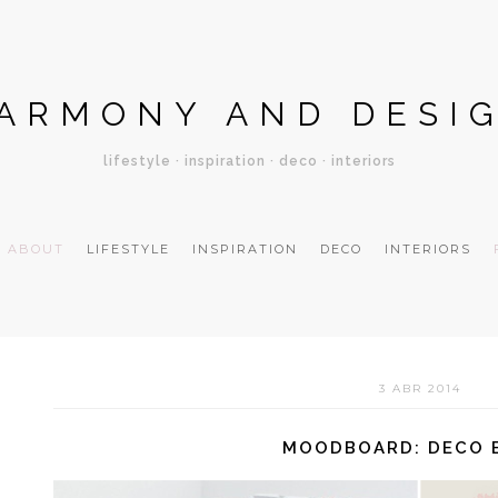
ARMONY AND DESI
lifestyle · inspiration · deco · interiors
ABOUT
LIFESTYLE
INSPIRATION
DECO
INTERIORS
3 ABR 2014
MOODBOARD: DECO 