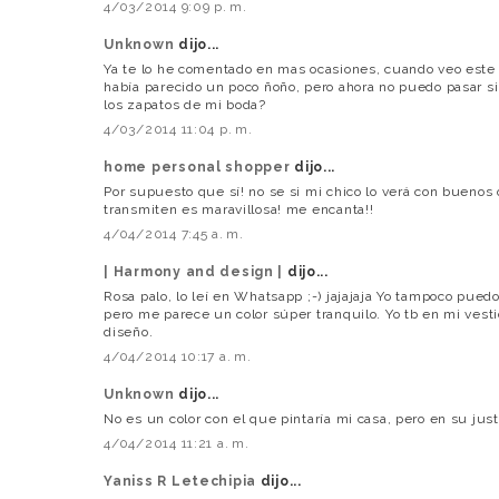
4/03/2014 9:09 p. m.
Unknown
dijo...
Ya te lo he comentado en mas ocasiones, cuando veo este
había parecido un poco ñoño, pero ahora no puedo pasar sin
los zapatos de mi boda?
4/03/2014 11:04 p. m.
home personal shopper
dijo...
Por supuesto que sí! no se si mi chico lo verá con buenos 
transmiten es maravillosa! me encanta!!
4/04/2014 7:45 a. m.
| Harmony and design |
dijo...
Rosa palo, lo leí en Whatsapp ;-) jajajaja Yo tampoco puedo
pero me parece un color súper tranquilo. Yo tb en mi vesti
diseño.
4/04/2014 10:17 a. m.
Unknown
dijo...
No es un color con el que pintaría mi casa, pero en su ju
4/04/2014 11:21 a. m.
Yaniss R Letechipia
dijo...