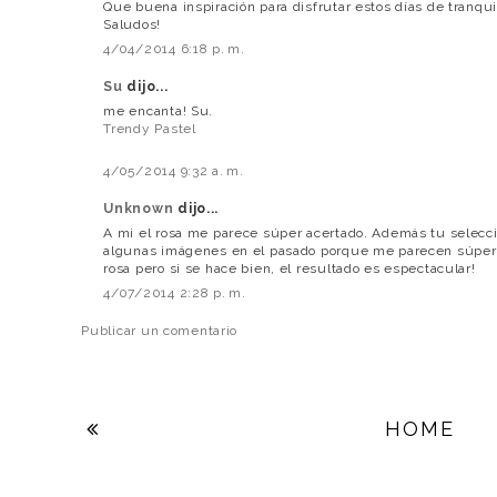
Que buena inspiración para disfrutar estos días de tranqui
Saludos!
4/04/2014 6:18 p. m.
Su
dijo...
me encanta! Su.
Trendy Pastel
4/05/2014 9:32 a. m.
Unknown
dijo...
A mi el rosa me parece súper acertado. Además tu selecc
algunas imágenes en el pasado porque me parecen súper a
rosa pero si se hace bien, el resultado es espectacular!
4/07/2014 2:28 p. m.
Publicar un comentario
HOME