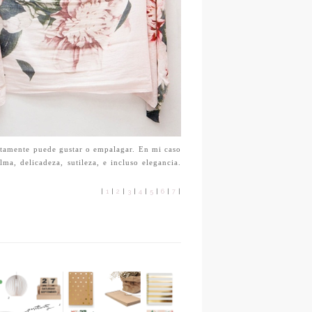
rtamente puede gustar o empalagar. En mi caso
ma, delicadeza, sutileza, e incluso elegancia.
|
1
|
2
|
3
|
4
|
5
|
6
|
7
|