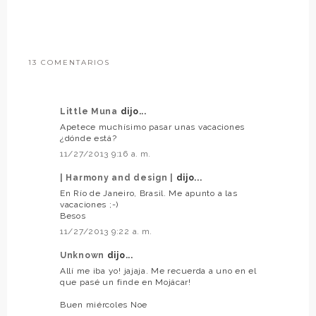
13 COMENTARIOS
Little Muna
dijo...
Apetece muchísimo pasar unas vacaciones
¿dónde está?
11/27/2013 9:16 a. m.
| Harmony and design |
dijo...
En Río de Janeiro, Brasil. Me apunto a las
vacaciones ;-)
Besos
11/27/2013 9:22 a. m.
Unknown
dijo...
Allí me iba yo! jajaja. Me recuerda a uno en el
que pasé un finde en Mojácar!
Buen miércoles Noe