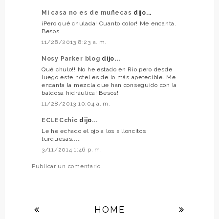
Mi casa no es de muñecas
dijo...
¡Pero qué chulada! Cuanto color! Me encanta.
Besos.
11/28/2013 8:23 a. m.
Nosy Parker blog
dijo...
Qué chulo!! No he estado en Rio pero desde
luego este hotel es de lo más apetecible. Me
encanta la mezcla que han conseguido con la
baldosa hidráulica! Besos!
11/28/2013 10:04 a. m.
ECLECchic
dijo...
Le he echado el ojo a los silloncitos
turquesas.....
3/11/2014 1:46 p. m.
Publicar un comentario
HOME