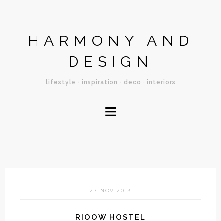
HARMONY AND
DESIGN
lifestyle · inspiration · deco · interiors
≡
27 NOV 2013
RIOOW HOSTEL