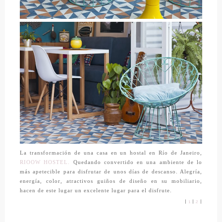
La transformación de una casa en un hostal en Río de Janeiro,
RIOOW HOSTEL.
Quedando convertido en una ambiente de lo
más apetecible para disfrutar de unos días de descanso. Alegría,
energía, color, atractivos guiños de diseño en su mobiliario,
hacen de este lugar un excelente lugar para el disfrute.
|
1
|
2
|