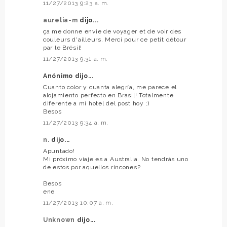
11/27/2013 9:23 a. m.
aurelia-m
dijo...
ça me donne envie de voyager et de voir des
couleurs d'ailleurs. Merci pour ce petit détour
par le Brésil!
11/27/2013 9:31 a. m.
Anónimo dijo...
Cuanto color y cuanta alegría, me parece el
alojamiento perfecto en Brasil! Totalmente
diferente a mí hotel del post hoy ;)
Besos
11/27/2013 9:34 a. m.
n.
dijo...
Apuntado!
Mi próximo viaje es a Australia. No tendrás uno
de estos por aquellos rincones?
Besos
ene
11/27/2013 10:07 a. m.
Unknown
dijo...