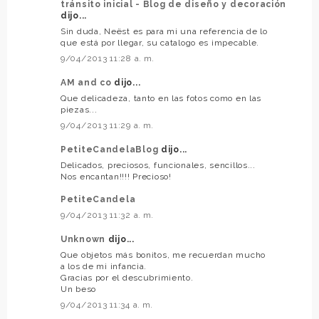
tránsito inicial - Blog de diseño y decoración
dijo...
Sin duda, Neëst es para mi una referencia de lo
que está por llegar, su catalogo es impecable.
9/04/2013 11:28 a. m.
AM and co
dijo...
Que delicadeza, tanto en las fotos como en las
piezas...
9/04/2013 11:29 a. m.
PetiteCandelaBlog
dijo...
Delicados, preciosos, funcionales, sencillos...
Nos encantan!!!! Precioso!
PetiteCandela
9/04/2013 11:32 a. m.
Unknown
dijo...
Que objetos más bonitos, me recuerdan mucho
a los de mi infancia.
Gracias por el descubrimiento.
Un beso
9/04/2013 11:34 a. m.