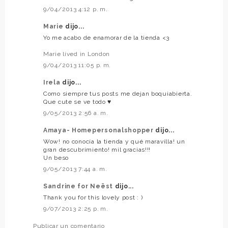
9/04/2013 4:12 p. m.
Marie
dijo...
Yo me acabo de enamorar de la tienda <3
Marie lived in London
9/04/2013 11:05 p. m.
Irela
dijo...
Como siempre tus posts me dejan boquiabierta.
Que cute se ve todo ♥
9/05/2013 2:56 a. m.
Amaya- Homepersonalshopper
dijo...
Wow! no conocía la tienda y qué maravilla! un
gran descubrimiento! mil gracias!!!
Un beso
9/05/2013 7:44 a. m.
Sandrine for Neëst
dijo...
Thank you for this lovely post : )
9/07/2013 2:25 p. m.
Publicar un comentario