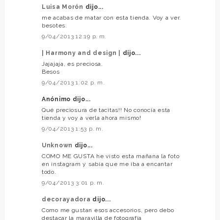
Luisa Morón
dijo...
me acabas de matar con esta tienda. Voy a ver.
besotes.
9/04/2013 12:19 p. m.
| Harmony and design |
dijo...
Jajajaja, es preciosa.
Besos
9/04/2013 1:02 p. m.
Anónimo dijo...
Qué preciosura de tacitas!! No conocía esta
tienda y voy a verla ahora mismo!
9/04/2013 1:53 p. m.
Unknown
dijo...
COMO ME GUSTA he visto esta mañana la foto
en instagram y sabía que me iba a encantar
todo.
9/04/2013 3:01 p. m.
decorayadora
dijo...
Como me gustan esos accesorios, pero debo
destacar la maravilla de fotografía