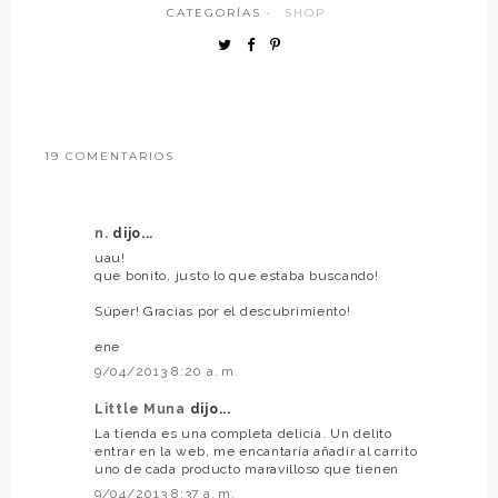
CATEGORÍAS ·
SHOP
19 COMENTARIOS
n.
dijo...
uau!
que bonito, justo lo que estaba buscando!
Súper! Gracias por el descubrimiento!
ene
9/04/2013 8:20 a. m.
Little Muna
dijo...
La tienda es una completa delicia. Un delito
entrar en la web, me encantaría añadir al carrito
uno de cada producto maravilloso que tienen
9/04/2013 8:37 a. m.