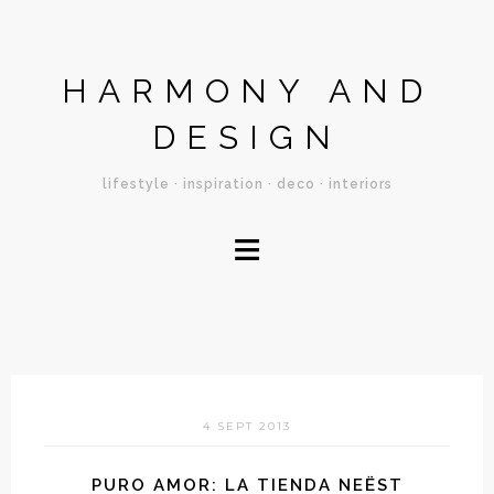
HARMONY AND
DESIGN
lifestyle · inspiration · deco · interiors
≡
4 SEPT 2013
PURO AMOR: LA TIENDA NEËST