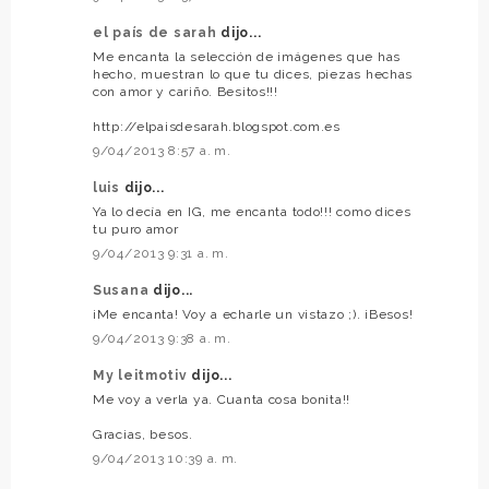
el país de sarah
dijo...
Me encanta la selección de imágenes que has
hecho, muestran lo que tu dices, piezas hechas
con amor y cariño. Besitos!!!
http://elpaisdesarah.blogspot.com.es
9/04/2013 8:57 a. m.
luis
dijo...
Ya lo decía en IG, me encanta todo!!! como dices
tu puro amor
9/04/2013 9:31 a. m.
Susana
dijo...
¡Me encanta! Voy a echarle un vistazo ;). ¡Besos!
9/04/2013 9:38 a. m.
My leitmotiv
dijo...
Me voy a verla ya. Cuanta cosa bonita!!
Gracias, besos.
9/04/2013 10:39 a. m.