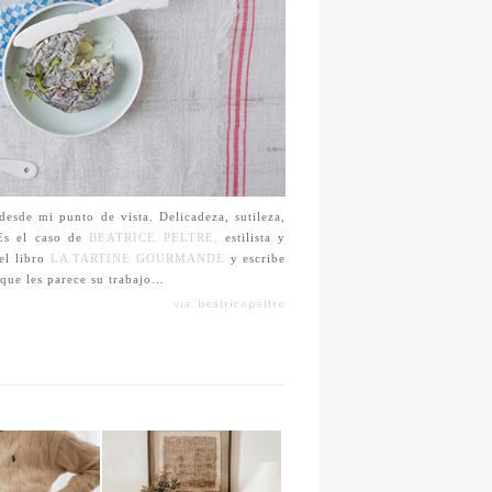
esde mi punto de vista. Delicadeza, sutileza,
 Es el caso de
BEATRICE PELTRE,
estilista y
el libro
LA TARTINE GOURMANDE
y escribe
 que les parece su trabajo…
vía: beatricepeltre