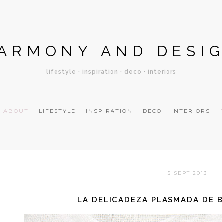
ARMONY AND DESI
lifestyle · inspiration · deco · interiors
ABOUT
LIFESTYLE
INSPIRATION
DECO
INTERIORS
5 SEPT 2013
LA DELICADEZA PLASMADA DE 