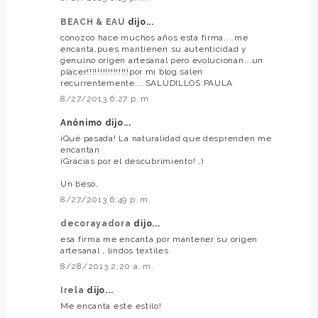
BEACH & EAU
dijo...
conozco hace muchos años esta firma....me
encanta,pues mantienen su autenticidad y
genuíno origen artesanal pero evolucionan...un
placer!!!!!!!!!!!!!!!!por mi blog salen
recurrentemente....SALUDILLOS:PAULA
8/27/2013 6:27 p. m.
Anónimo dijo...
¡Qué pasada! La naturalidad que desprenden me
encantan
¡Gracias por el descubrimiento! ,)
Un beso,
8/27/2013 6:49 p. m.
decorayadora
dijo...
esa firma me encanta por mantener su origen
artesanal , lindos textiles
8/28/2013 2:20 a. m.
Irela
dijo...
Me encanta este estilo!