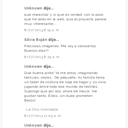
Unknown
dijo...
que maravilla! y si que es verdad, con lo poco
que he leido en la web, que el proyecto parece
muy interesante...
8/27/2013 8:15 a. m.
Silvia Buján
dijo...
Preciosas imágenes. Me voy a conocerlos.
Buenos días!!!
8/27/2013 8:25 a. m.
Unknown
dijo...
Qué buena pinta! Ya me estoy imaginando
texturas, olores.. De pequeña, mi familia tenía
un taller de costura de ropa de hogar y yo vivía
jugando entre todo ese mundo de textiles.
Supongo que por eso, ahora de mayor, me
gustan tanto. Éstos, sin duda prometen.
Besos!
· Le Chic Inimitable ·
8/27/2013 11:05 a. m.
Unknown
dijo...