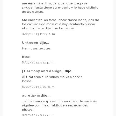
me encanta el lino, da igual que luego se
arruge, hasta tiene su encanto y lo hace distinto
de los demás.
Me encantan las fotos, encontraste los tejidos de
los caminos de mesa?? estoy itentando buscar
el sitio que te dije que los tenian
8/27/2013 11:27 a. m.
Unknown
dijo...
Hermosos textiles.
Beso!
8/27/2013 3:12 p. m.
| Harmony and design |
dijo...
Al final creo q Teixidors me va a servir.
Besos
8/27/2013 4:02 p. m.
aurelia-m
dijo...
J'aime beaucoup ces tons naturels. Je me suis
régalée comme d'habitude à regarder ces
photos!!
8/27/2013 6:13 p. m.