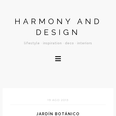
HARMONY AND
DESIGN
lifestyle · inspiration · deco · interiors
≡
19 AGO 2013
JARDÍN BOTÁNICO