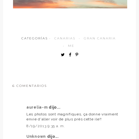
CATEGORÍAS ·
CANARIAS
·
GRAN CANARIA
·
ME
6 COMENTARIOS
aurelia-m
dijo...
Les photos sont magnifiques, ça donne vraiment
envie d'aller voir de plus près cette ile!!
8/19/2013 9:35 a. m.
Unknown
dijo...