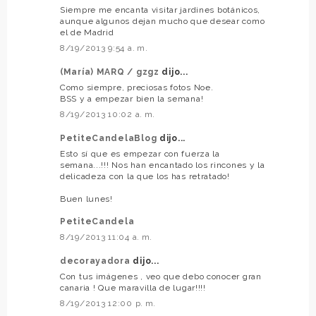
Siempre me encanta visitar jardines botánicos,
aunque algunos dejan mucho que desear como
el de Madrid
8/19/2013 9:54 a. m.
(María) MARQ / gzgz
dijo...
Como siempre, preciosas fotos Noe.
BSS y a empezar bien la semana!
8/19/2013 10:02 a. m.
PetiteCandelaBlog
dijo...
Esto sí que es empezar con fuerza la
semana...!!! Nos han encantado los rincones y la
delicadeza con la que los has retratado!
Buen lunes!
PetiteCandela
8/19/2013 11:04 a. m.
decorayadora
dijo...
Con tus imágenes , veo que debo conocer gran
canaria ! Que maravilla de lugar!!!!
8/19/2013 12:00 p. m.