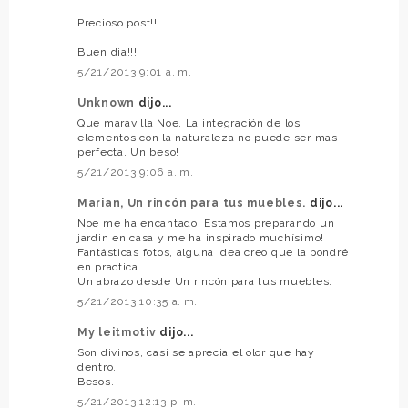
Precioso post!!
Buen dia!!!
5/21/2013 9:01 a. m.
Unknown
dijo...
Que maravilla Noe. La integración de los
elementos con la naturaleza no puede ser mas
perfecta. Un beso!
5/21/2013 9:06 a. m.
Marian, Un rincón para tus muebles.
dijo...
Noe me ha encantado! Estamos preparando un
jardin en casa y me ha inspirado muchísimo!
Fantásticas fotos, alguna idea creo que la pondré
en practica.
Un abrazo desde Un rincón para tus muebles.
5/21/2013 10:35 a. m.
My leitmotiv
dijo...
Son divinos, casi se aprecia el olor que hay
dentro.
Besos.
5/21/2013 12:13 p. m.