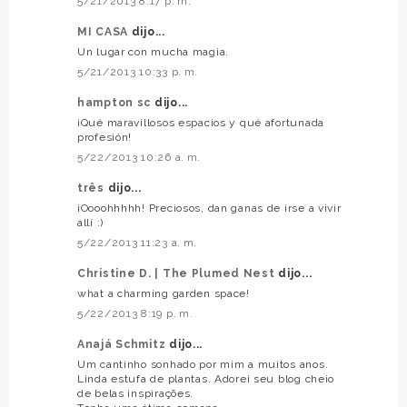
5/21/2013 8:17 p. m.
MI CASA
dijo...
Un lugar con mucha magia.
5/21/2013 10:33 p. m.
hampton sc
dijo...
¡Qué maravillosos espacios y qué afortunada
profesión!
5/22/2013 10:26 a. m.
três
dijo...
¡Oooohhhhh! Preciosos, dan ganas de irse a vivir
allí :)
5/22/2013 11:23 a. m.
Christine D. | The Plumed Nest
dijo...
what a charming garden space!
5/22/2013 8:19 p. m.
Anajá Schmitz
dijo...
Um cantinho sonhado por mim a muitos anos.
Linda estufa de plantas. Adorei seu blog cheio
de belas inspirações.