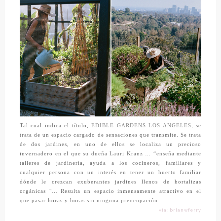
Tal cual indica el título,
EDIBLE GARDENS LOS ANGELES,
se
trata de un espacio cargado de sensaciones que transmite.
Se trata
de dos jardines, en uno de ellos se localiza un precioso
invernadero en el que su dueña Lauri Kranz … “enseña mediante
talleres de jardinería, ayuda a los cocineros, familiares y
cualquier persona con un interés en tener un huerto familiar
dónde le crezcan exuberantes jardines llenos de hortalizas
orgánicas "… Resulta un espacio inmensamente atractivo en el
que pasar horas y horas sin ninguna preocupación.
vía: brianwferry