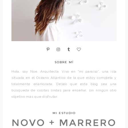
SOBRE MÍ
Hola, soy Noe. Arquitecta. Vivo en “mi paraíso”, una isla
situada en el Océano Atlántico de la que estoy completa y
totalmente enamorada. Deseo que este blog sea una
búsqueda de cositas lindas para enseñar, sin ningún otro
objetivo más que disfrutar.
MI ESTUDIO