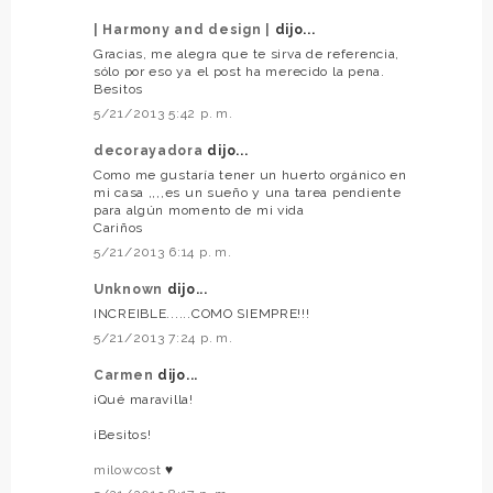
| Harmony and design |
dijo...
Gracias, me alegra que te sirva de referencia,
sólo por eso ya el post ha merecido la pena.
Besitos
5/21/2013 5:42 p. m.
decorayadora
dijo...
Como me gustaría tener un huerto orgánico en
mi casa ,,,,es un sueño y una tarea pendiente
para algún momento de mi vida
Cariños
5/21/2013 6:14 p. m.
Unknown
dijo...
INCREIBLE......COMO SIEMPRE!!!
5/21/2013 7:24 p. m.
Carmen
dijo...
¡Qué maravilla!
¡Besitos!
milowcost
♥