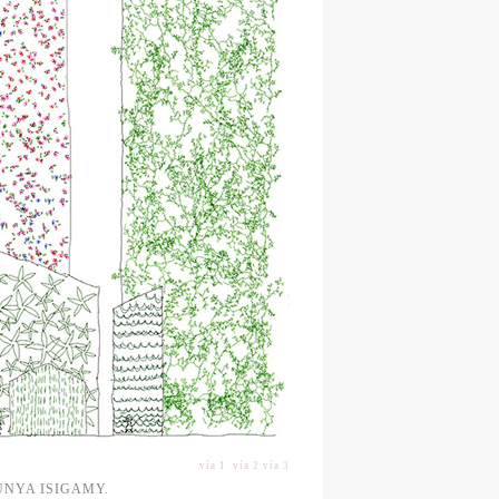
vía 1
vía 2
vía 3
UNYA ISIGAMY.