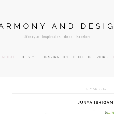
ARMONY AND DESI
lifestyle · inspiration · deco · interiors
ABOUT
LIFESTYLE
INSPIRATION
DECO
INTERIORS
6 MAR 2013
JUNYA ISHIGAM