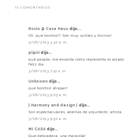
10 COMENTARIOS
Rocio @ Casa Haus
dijo...
Oh, qué bonitos!!! Son muy sutiles y divinos!
3/06/2013 3:30 a. m.
piipiii
dijo...
qué pasada, me encanta cómo representa el alzado
feliz dia
3/06/2013 7:41 a. m.
Unknown
dijo...
que bonitos! atrapan!
3/06/2013 9:05 a. m.
| Harmony and design |
dijo...
Son espectaculares, además de arquitecto; artista.
3/06/2013 9:50 a. m.
MI CASA
dijo...
Que delicadeza, una maravilla!