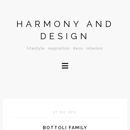
HARMONY AND
DESIGN
lifestyle · inspiration · deco · interiors
≡
27 DIC 2012
BOTTOLI FAMILY