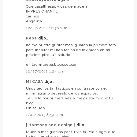
Que casa!!! esas vigas de madera
IMPRESIONANTE
cariños
Angelica
12/27/2012 12:36 a. m.
Pepa
dijo...
no me puede gustar más, guardo la primera foto
para inspirar mi habitacion de invitados en mi
proximo piso, un saludo!
eintagmitpepa.blogspot.com
12/27/2012 1:23 p. m.
MI CASA
dijo...
Unos techos fantásticos en contraste con el
minimalismo del resto de los espacios.
Te visito por primera vez y me gusta mucho tu
blog.
Un saludo!
1/01/2013 8:59 p. m.
| Harmony and design |
dijo...
Muchísimas gracias por tu visita. Me alegra que
te haya gustado el blog.