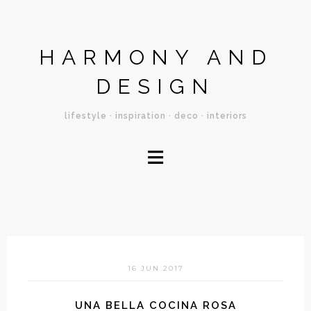
HARMONY AND
DESIGN
lifestyle · inspiration · deco · interiors
≡
16 JUN 2017
UNA BELLA COCINA ROSA