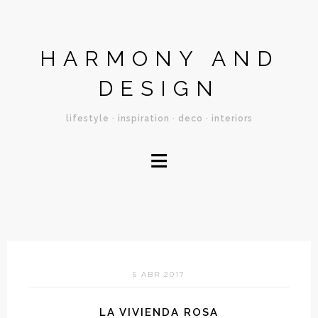
HARMONY AND
DESIGN
lifestyle · inspiration · deco · interiors
≡
5 ABR 2017
LA VIVIENDA ROSA