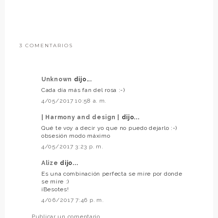
3 COMENTARIOS
Unknown
dijo...
Cada día más fan del rosa :-)
4/05/2017 10:58 a. m.
| Harmony and design |
dijo...
Qué te voy a decir yo que no puedo dejarlo :-)
obsesión modo máximo
4/05/2017 3:23 p. m.
Alize
dijo...
Es una combinación perfecta se mire por donde
se mire :)
¡Besotes!
4/06/2017 7:46 p. m.
Publicar un comentario