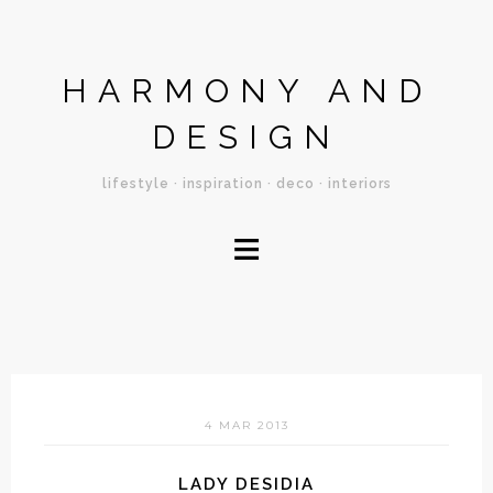
HARMONY AND
DESIGN
lifestyle · inspiration · deco · interiors
≡
4 MAR 2013
LADY DESIDIA