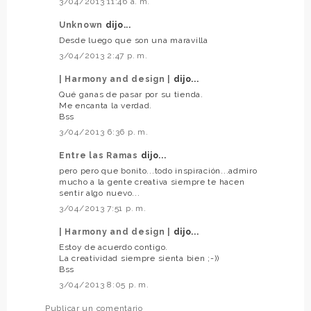
3/04/2013 11:46 a. m.
Unknown
dijo...
Desde luego que son una maravilla
3/04/2013 2:47 p. m.
| Harmony and design |
dijo...
Qué ganas de pasar por su tienda.
Me encanta la verdad.
Bss
3/04/2013 6:36 p. m.
Entre las Ramas
dijo...
pero pero que bonito...todo inspiración...admiro
mucho a la gente creativa siempre te hacen
sentir algo nuevo...
3/04/2013 7:51 p. m.
| Harmony and design |
dijo...
Estoy de acuerdo contigo.
La creatividad siempre sienta bien ;-))
Bss
3/04/2013 8:05 p. m.
Publicar un comentario